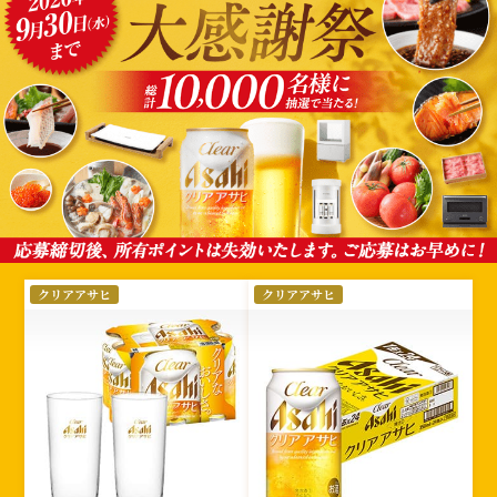
選
クリアアサヒ
クリアアサヒ
択
さ
れ
た
絞
り
込