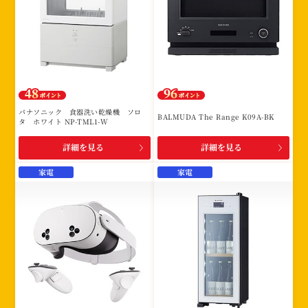
パナソニック 食器洗い乾燥機 ソロ
BALMUDA The Range K09A-BK
タ ホワイト NP-TML1-W
詳細を見る
詳細を見る
家電
家電