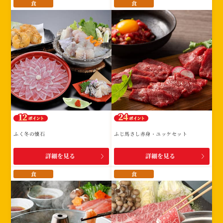
食
食
ふく冬の懐石
ふじ馬さし赤身・ユッケセット
詳細を見る
詳細を見る
食
食