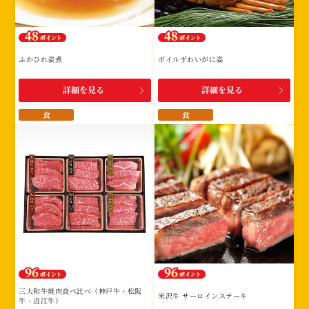
ふかひれ姿煮
ボイルずわいがに姿
詳細を見る
詳細を見る
食
食
三大和牛焼肉食べ比べ（神戸牛・松阪
米沢牛 サーロインステーキ
牛・近江牛）