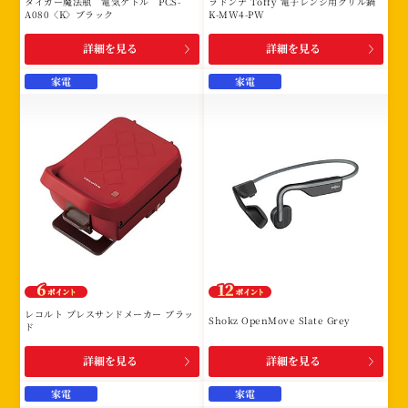
タイガー魔法瓶 電気ケトル PCS-
ラドンナ Toffy 電子レンジ用グリル鍋
A080〈K〉ブラック
K-MW4-PW
詳細を見る
詳細を見る
家電
家電
レコルト プレスサンドメーカー ブラッ
Shokz OpenMove Slate Grey
ド
詳細を見る
詳細を見る
家電
家電