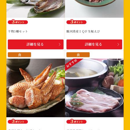
干物3種セット
駿河湾産ＩＱＦ生桜えび
詳細を見る
詳細を見る
食
食