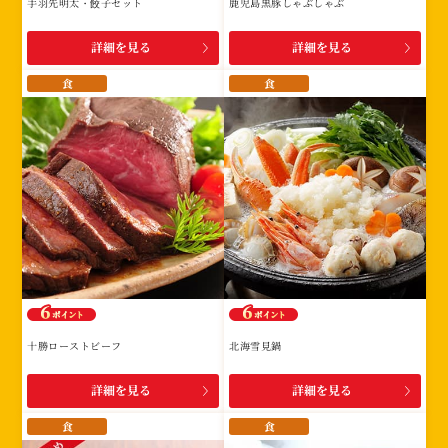
手羽先明太・餃子セット
鹿児島黒豚しゃぶしゃぶ
詳細を見る
詳細を見る
食
食
十勝ローストビーフ
北海雪見鍋
詳細を見る
詳細を見る
食
食