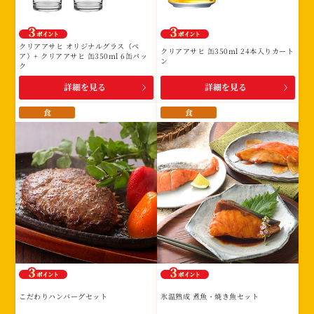
み
に
該
クリアアサヒ オリジナルグラス（ペ
クリアアサヒ 缶350ml 24本入りカート
当
ア）+ クリアアサヒ 缶350ml 6缶パッ
ン
ク
す
詳細を見る
詳細を見る
る
賞
食
食
品
は
あ
り
ま
せ
ん。
こだわりハンバーグセット
氷温熟成 煮魚・焼き魚セット