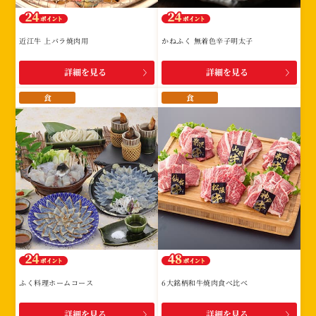
近江牛 上バラ焼肉用
かねふく 無着色辛子明太子
詳細を見る
詳細を見る
食
食
ふく料理ホームコース
6大銘柄和牛焼肉食べ比べ
詳細を見る
詳細を見る