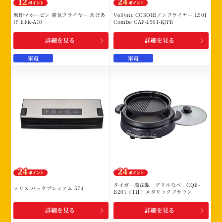
象印マホービン 電気フライヤー あげあ
VeSync COSORIノンフライヤー L501
げ EFK-A10
Combo CAF-L501-KJPR
詳細を見る
詳細を見る
家電
家電
タイガー魔法瓶 グリルなべ CQE-
ソリス バックプレミアム 574
B201〈TH〉メタリックブラウン
詳細を見る
詳細を見る