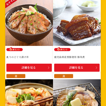
炙りのどぐろ漬け丼
鹿児島県産黒豚使用 豚角煮
詳細を見る
詳細を見る
食
食