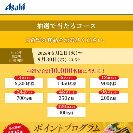
抽選で当たるコース
ご希望の賞品をお選びください。
2026年
6月2日(火)〜
2026年
第2期
9月30日(水)
23:59
応募期間
10,000
抽選で合計
名様に当たる！
6,300
1,450
900
名様
名様
名様
700
350
200
名様
名様
名様
100
名様