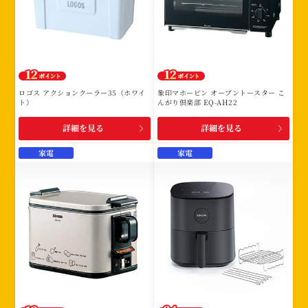
ロゴス アクションクーラー35（ホワイ
象印マホービン オーブントースター こ
ト）
んがり倶楽部 EQ-AH22
詳細を見る
詳細を見る
家電
家電