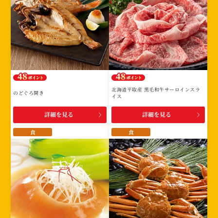
北海道平取産 黒毛和牛サーロインスラ
のどぐろ開き
イス
詳細を見る
詳細を見る
食
食