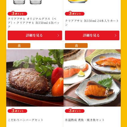
み
に
該
クリアアサヒ オリジナルグラス（ペ
クリアアサヒ 缶350ml 24本入りカート
当
ア）+ クリアアサヒ 缶350ml 6缶パッ
ン
ク
す
詳細を見る
詳細を見る
る
賞
食
食
品
は
あ
り
ま
せ
ん。
こだわりハンバーグセット
氷温熟成 煮魚・焼き魚セット