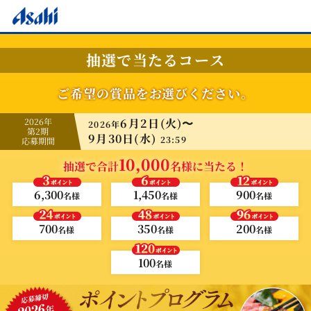
抽選で当たるコース
ご希望の賞品をお選びください。
2026年
6月2日(火)〜
2026年
第2期
9月30日(水)
23:59
応募期間
10,000
抽選で合計
名様に当たる！
6,300
1,450
900
名様
名様
名様
700
350
200
名様
名様
名様
100
名様