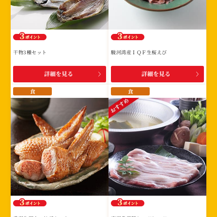
干物3種セット
駿河湾産ＩＱＦ生桜えび
詳細を見る
詳細を見る
食
食