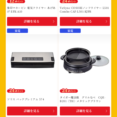
象印マホービン 電気フライヤー あげあ
VeSync COSORIノンフライヤー L501
げ EFK-A10
Combo CAF-L501-KJPR
詳細を見る
詳細を見る
家電
家電
タイガー魔法瓶 グリルなべ CQE-
ソリス バックプレミアム 574
B201〈TH〉メタリックブラウン
詳細を見る
詳細を見る