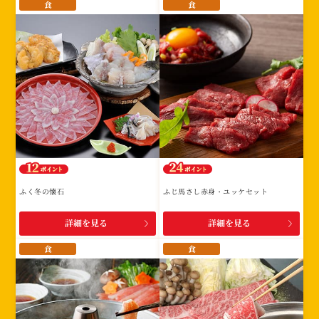
食
食
ふく冬の懐石
ふじ馬さし赤身・ユッケセット
詳細を見る
詳細を見る
食
食