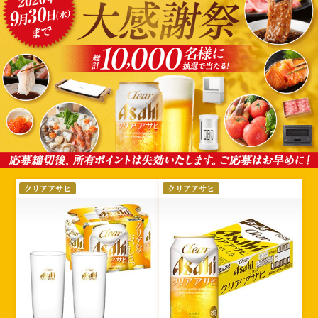
選
クリアアサヒ
クリアアサヒ
択
さ
れ
た
絞
り
込