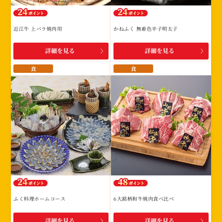
近江牛 上バラ焼肉用
かねふく 無着色辛子明太子
詳細を見る
詳細を見る
食
食
ふく料理ホームコース
6大銘柄和牛焼肉食べ比べ
詳細を見る
詳細を見る