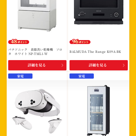
パナソニック 食器洗い乾燥機 ソロ
BALMUDA The Range K09A-BK
タ ホワイト NP-TML1-W
詳細を見る
詳細を見る
家電
家電