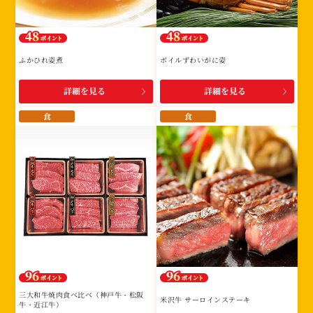
ふかひれ姿煮
ボイルずわいがに姿
詳細を見る
詳細を見る
食
食
三大和牛焼肉食べ比べ（神戸牛・松阪
米沢牛 サーロインステーキ
牛・近江牛）