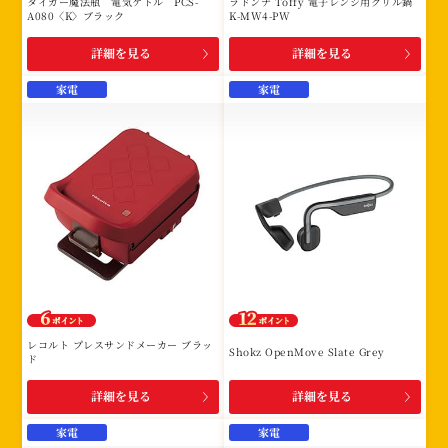
タイガー魔法瓶 電気ケトル PCS-
ラドンナ Toffy 電子レンジ用グリル鍋
A080〈K〉ブラック
K-MW4-PW
詳細を見る
詳細を見る
家電
家電
レコルト プレスサンドメーカー ブラッ
Shokz OpenMove Slate Grey
ド
詳細を見る
詳細を見る
家電
家電