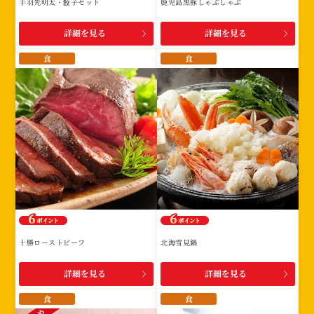
手羽先明太・餃子セット
鹿児島黒豚しゃぶしゃぶ
詳細を見る
詳細を見る
食
食
十勝ローストビーフ
北海雪見鍋
詳細を見る
詳細を見る
食
食