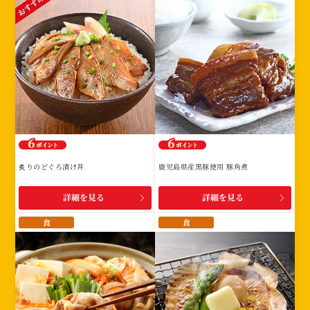
炙りのどぐろ漬け丼
鹿児島県産黒豚使用 豚角煮
詳細を見る
詳細を見る
食
食