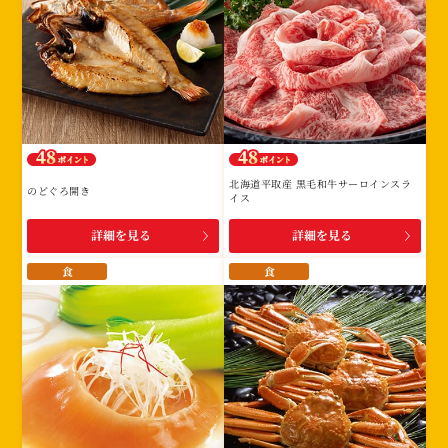
北海道平取産 黒毛和牛サーロインスラ
のどぐろ開き
イス
詳細を見る
詳細を見る
食
食