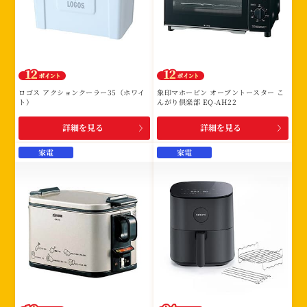
ロゴス アクションクーラー35（ホワイ
象印マホービン オーブントースター こ
ト）
んがり倶楽部 EQ-AH22
詳細を見る
詳細を見る
家電
家電