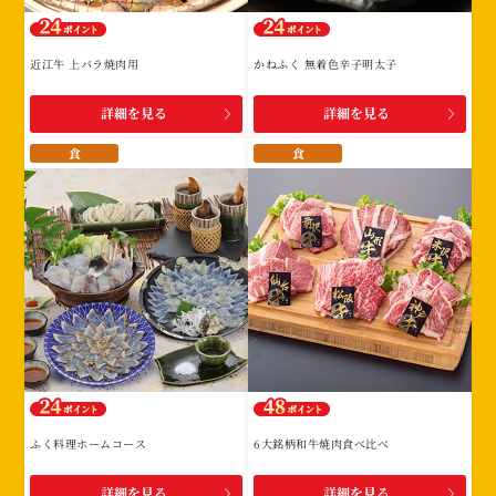
近江牛 上バラ焼肉用
かねふく 無着色辛子明太子
詳細を見る
詳細を見る
食
食
ふく料理ホームコース
6大銘柄和牛焼肉食べ比べ
詳細を見る
詳細を見る