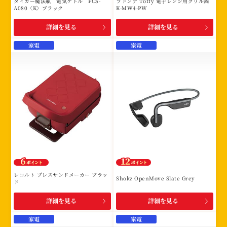
タイガー魔法瓶 電気ケトル PCS-
ラドンナ Toffy 電子レンジ用グリル鍋
A080〈K〉ブラック
K-MW4-PW
詳細を見る
詳細を見る
家電
家電
レコルト プレスサンドメーカー ブラッ
Shokz OpenMove Slate Grey
ド
詳細を見る
詳細を見る
家電
家電