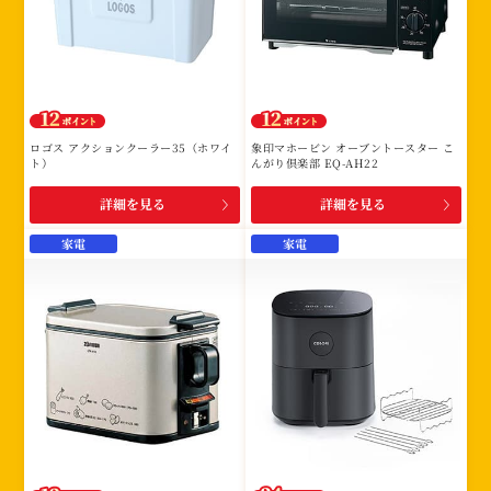
ロゴス アクションクーラー35（ホワイ
象印マホービン オーブントースター こ
ト）
んがり倶楽部 EQ-AH22
詳細を見る
詳細を見る
家電
家電