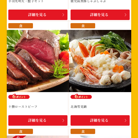
手羽先明太・餃子セット
鹿児島黒豚しゃぶしゃぶ
詳細を見る
詳細を見る
食
食
十勝ローストビーフ
北海雪見鍋
詳細を見る
詳細を見る
食
食