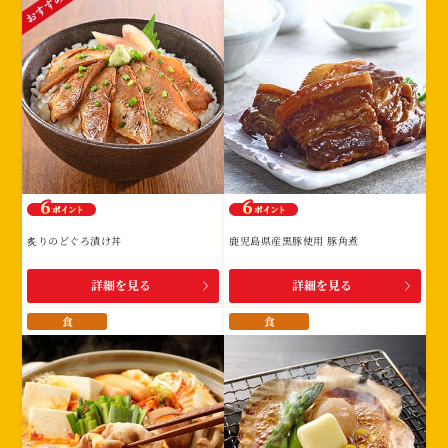
炙りのどぐろ漬け丼
鹿児島県産黒豚使用 豚角煮
詳細を見る
詳細を見る
食
食