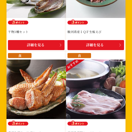
干物3種セット
駿河湾産ＩＱＦ生桜えび
詳細を見る
詳細を見る
食
食