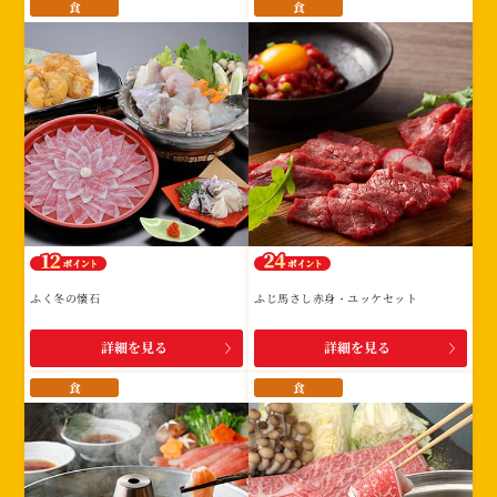
食
食
ふく冬の懐石
ふじ馬さし赤身・ユッケセット
詳細を見る
詳細を見る
食
食