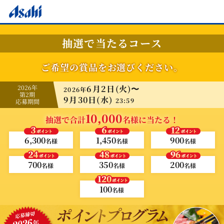
抽選で当たるコース
ご希望の賞品をお選びください。
2026年
6月2日(火)〜
2026年
第2期
9月30日(水)
23:59
応募期間
10,000
抽選で合計
名様に当たる！
6,300
1,450
900
名様
名様
名様
700
350
200
名様
名様
名様
100
名様