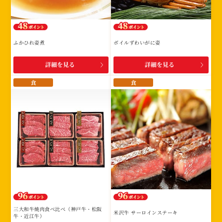
ふかひれ姿煮
ボイルずわいがに姿
詳細を見る
詳細を見る
食
食
三大和牛焼肉食べ比べ（神戸牛・松阪
米沢牛 サーロインステーキ
牛・近江牛）