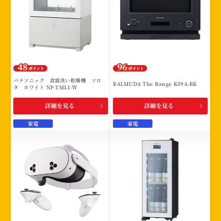
パナソニック 食器洗い乾燥機 ソロ
BALMUDA The Range K09A-BK
タ ホワイト NP-TML1-W
詳細を見る
詳細を見る
家電
家電