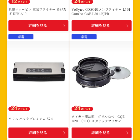
象印マホービン 電気フライヤー あげあ
VeSync COSORIノンフライヤー L501
げ EFK-A10
Combo CAF-L501-KJPR
詳細を見る
詳細を見る
家電
家電
タイガー魔法瓶 グリルなべ CQE-
ソリス バックプレミアム 574
B201〈TH〉メタリックブラウン
詳細を見る
詳細を見る