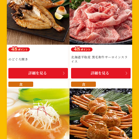
北海道平取産 黒毛和牛サーロインスラ
のどぐろ開き
イス
詳細を見る
詳細を見る
食
食