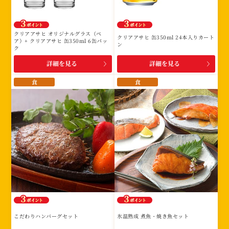
み
に
該
クリアアサヒ オリジナルグラス（ペ
クリアアサヒ 缶350ml 24本入りカート
当
ア）+ クリアアサヒ 缶350ml 6缶パッ
ン
ク
す
詳細を見る
詳細を見る
る
賞
食
食
品
は
あ
り
ま
せ
ん。
こだわりハンバーグセット
氷温熟成 煮魚・焼き魚セット