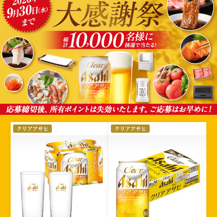
選
クリアアサヒ
クリアアサヒ
択
さ
れ
た
絞
り
込