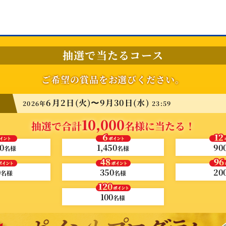
抽選で当たるコース
ご希望の賞品をお選びください。
6月2日(火)〜
9月30日(水)
2026年
23:59
10,000
抽選で合計
名様に当たる！
0
1,450
90
名様
名様
0
350
20
名様
名様
100
名様