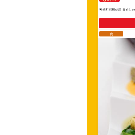
天然明石鯛使用 鯛めし
食