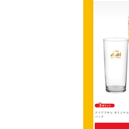
さ
れ
た
絞
り
込
み
に
該
当
す
る
賞
品
は
クリアアサヒ オリジナルグ
あ
パック
り