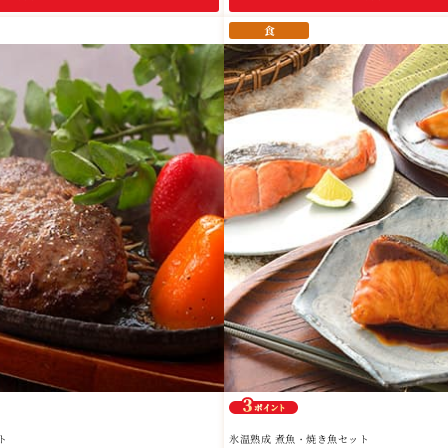
食
ト
氷温熟成 煮魚・焼き魚セット