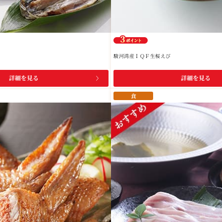
駿河湾産ＩＱＦ生桜えび
詳細を見る
詳細を見る
食