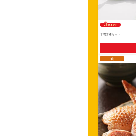
干物3種セット
食