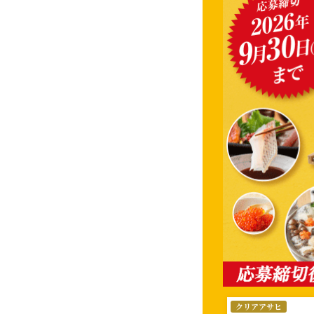
選
クリアアサヒ
択