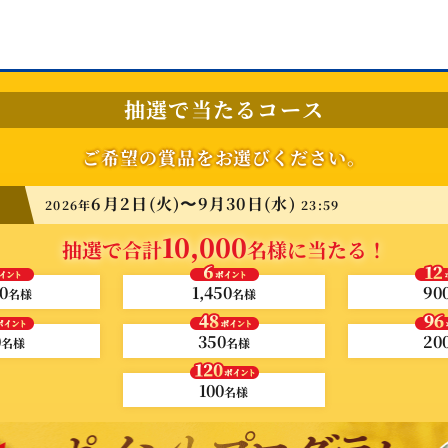
抽選で当たるコース
ご希望の賞品をお選びください。
6月2日(火)〜
9月30日(水)
2026年
23:59
10,000
抽選で合計
名様に当たる！
0
1,450
90
名様
名様
0
350
20
名様
名様
100
名様