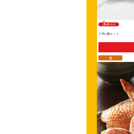
干物3種セット
食