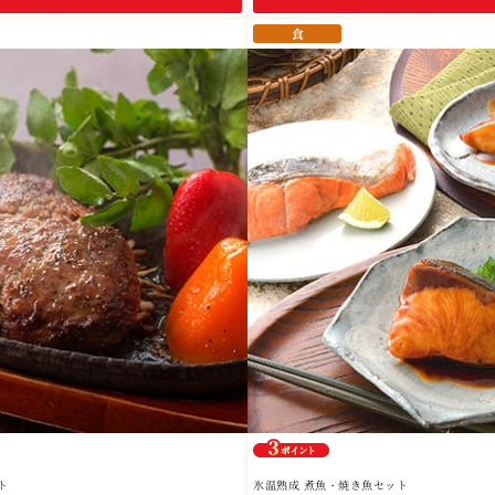
食
ト
氷温熟成 煮魚・焼き魚セット