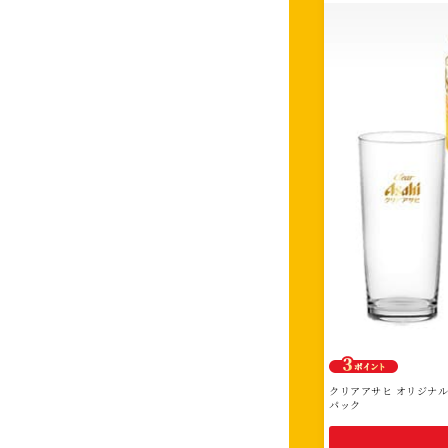
さ
れ
た
絞
り
込
み
に
該
当
す
る
賞
品
は
クリアアサヒ オリジナルグ
あ
パック
り