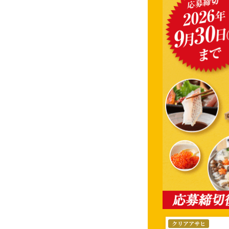
選
クリアアサヒ
択