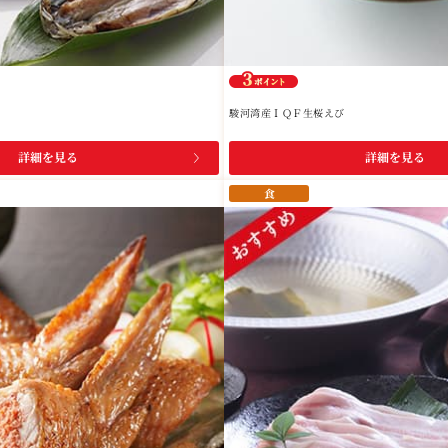
駿河湾産ＩＱＦ生桜えび
詳細を見る
詳細を見る
食