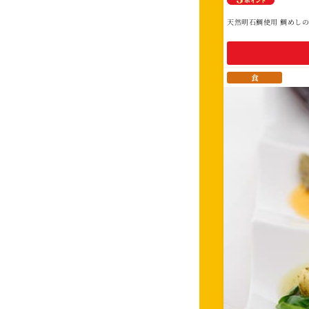
天然明石鯛使用 鯛めし
食