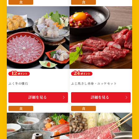
食
食
ふく冬の懐石
ふじ馬さし赤身・ユッケセット
詳細を見る
詳細を見る
食
食