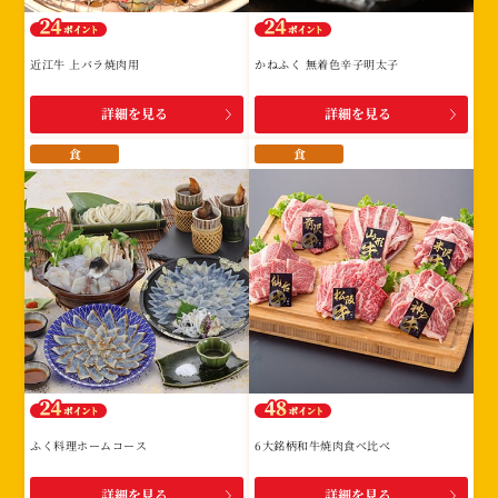
近江牛 上バラ焼肉用
かねふく 無着色辛子明太子
詳細を見る
詳細を見る
食
食
ふく料理ホームコース
6大銘柄和牛焼肉食べ比べ
詳細を見る
詳細を見る