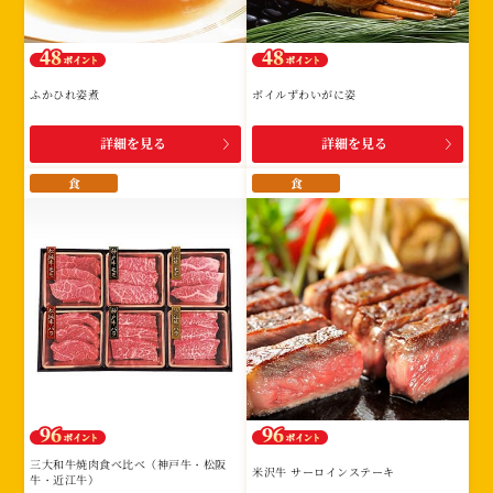
ふかひれ姿煮
ボイルずわいがに姿
詳細を見る
詳細を見る
食
食
三大和牛焼肉食べ比べ（神戸牛・松阪
米沢牛 サーロインステーキ
牛・近江牛）