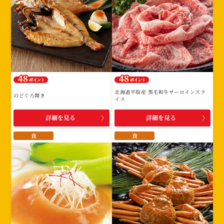
北海道平取産 黒毛和牛サーロインスラ
のどぐろ開き
イス
詳細を見る
詳細を見る
食
食