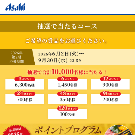
抽選で当たるコース
ご希望の賞品をお選びください。
2026年
6月2日(火)〜
2026年
第2期
9月30日(水)
23:59
応募期間
10,000
抽選で合計
名様に当たる！
6,300
1,450
900
名様
名様
名様
700
350
200
名様
名様
名様
100
名様