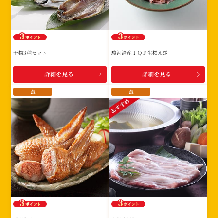
干物3種セット
駿河湾産ＩＱＦ生桜えび
詳細を見る
詳細を見る
食
食