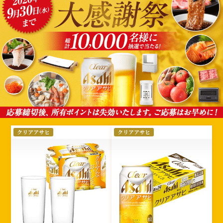
選
クリアアサヒ
クリアアサヒ
択
さ
れ
た
絞
り
込