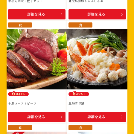
手羽先明太・餃子セット
鹿児島黒豚しゃぶしゃぶ
詳細を見る
詳細を見る
食
食
十勝ローストビーフ
北海雪見鍋
詳細を見る
詳細を見る
食
食