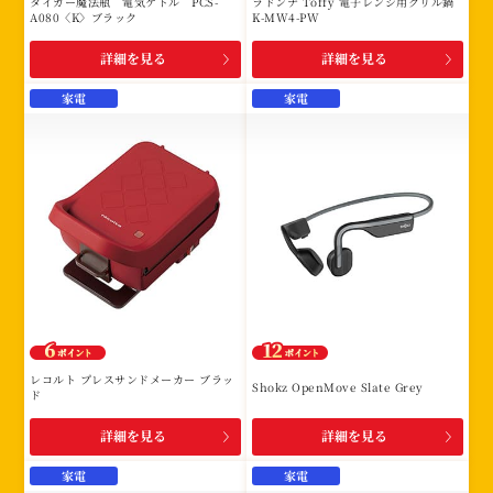
タイガー魔法瓶 電気ケトル PCS-
ラドンナ Toffy 電子レンジ用グリル鍋
A080〈K〉ブラック
K-MW4-PW
詳細を見る
詳細を見る
家電
家電
レコルト プレスサンドメーカー ブラッ
Shokz OpenMove Slate Grey
ド
詳細を見る
詳細を見る
家電
家電