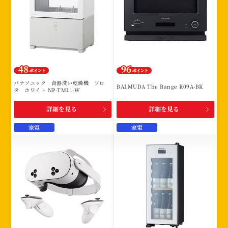
パナソニック 食器洗い乾燥機 ソロ
BALMUDA The Range K09A-BK
タ ホワイト NP-TML1-W
詳細を見る
詳細を見る
家電
家電