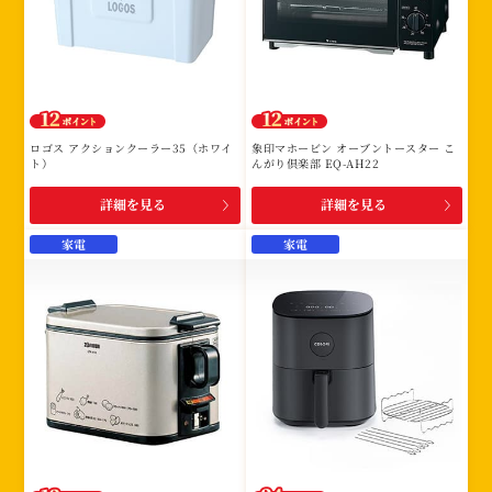
ロゴス アクションクーラー35（ホワイ
象印マホービン オーブントースター こ
ト）
んがり倶楽部 EQ-AH22
詳細を見る
詳細を見る
家電
家電