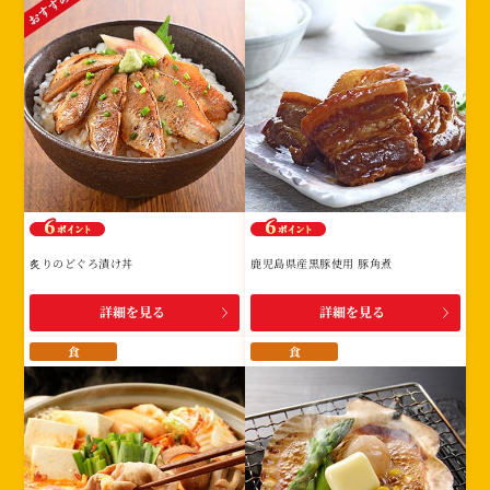
炙りのどぐろ漬け丼
鹿児島県産黒豚使用 豚角煮
詳細を見る
詳細を見る
食
食