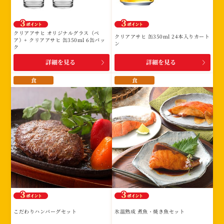
み
に
該
クリアアサヒ オリジナルグラス（ペ
クリアアサヒ 缶350ml 24本入りカート
当
ア）+ クリアアサヒ 缶350ml 6缶パッ
ン
ク
す
詳細を見る
詳細を見る
る
賞
食
食
品
は
あ
り
ま
せ
ん。
こだわりハンバーグセット
氷温熟成 煮魚・焼き魚セット