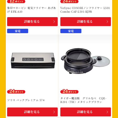
象印マホービン 電気フライヤー あげあ
VeSync COSORIノンフライヤー L501
げ EFK-A10
Combo CAF-L501-KJPR
詳細を見る
詳細を見る
家電
家電
タイガー魔法瓶 グリルなべ CQE-
ソリス バックプレミアム 574
B201〈TH〉メタリックブラウン
詳細を見る
詳細を見る