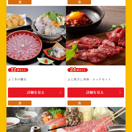
食
食
ふく冬の懐石
ふじ馬さし赤身・ユッケセット
詳細を見る
詳細を見る
食
食