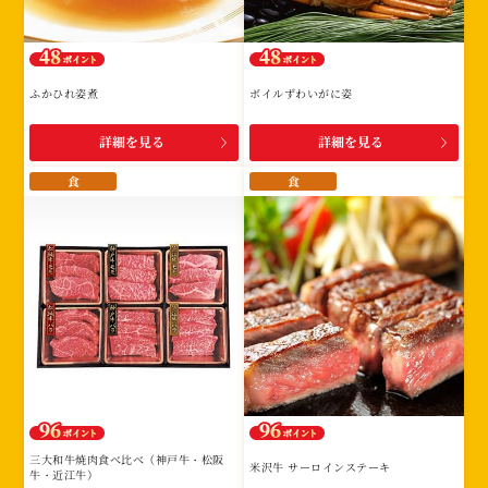
ふかひれ姿煮
ボイルずわいがに姿
詳細を見る
詳細を見る
食
食
三大和牛焼肉食べ比べ（神戸牛・松阪
米沢牛 サーロインステーキ
牛・近江牛）