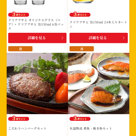
み
に
該
クリアアサヒ オリジナルグラス（ペ
クリアアサヒ 缶350ml 24本入りカート
当
ア）+ クリアアサヒ 缶350ml 6缶パッ
ン
ク
す
詳細を見る
詳細を見る
る
賞
食
食
品
は
あ
り
ま
せ
ん。
こだわりハンバーグセット
氷温熟成 煮魚・焼き魚セット