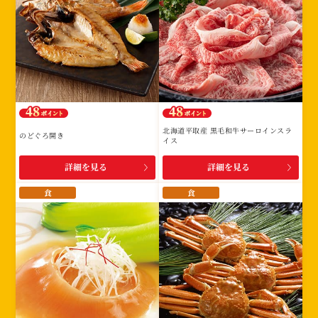
北海道平取産 黒毛和牛サーロインスラ
のどぐろ開き
イス
詳細を見る
詳細を見る
食
食