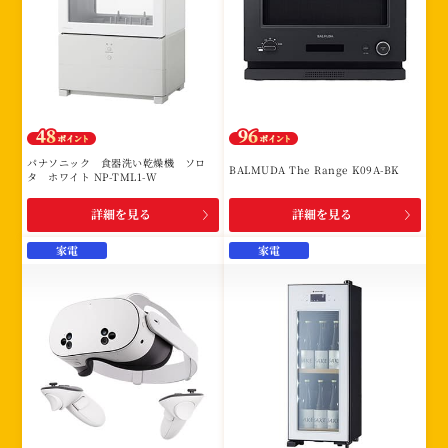
パナソニック 食器洗い乾燥機 ソロ
BALMUDA The Range K09A-BK
タ ホワイト NP-TML1-W
詳細を見る
詳細を見る
家電
家電