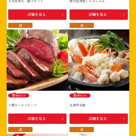
手羽先明太・餃子セット
鹿児島黒豚しゃぶしゃぶ
詳細を見る
詳細を見る
食
食
十勝ローストビーフ
北海雪見鍋
詳細を見る
詳細を見る
食
食