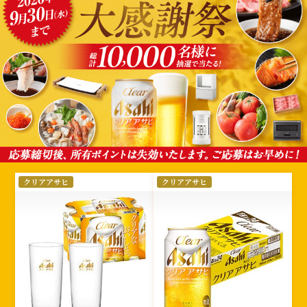
選
クリアアサヒ
クリアアサヒ
択
さ
れ
た
絞
り
込