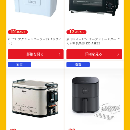
ロゴス アクションクーラー35（ホワイ
象印マホービン オーブントースター こ
ト）
んがり倶楽部 EQ-AH22
詳細を見る
詳細を見る
家電
家電