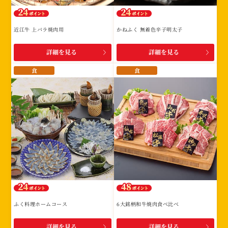
近江牛 上バラ焼肉用
かねふく 無着色辛子明太子
詳細を見る
詳細を見る
食
食
ふく料理ホームコース
6大銘柄和牛焼肉食べ比べ
詳細を見る
詳細を見る