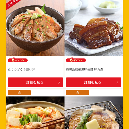
炙りのどぐろ漬け丼
鹿児島県産黒豚使用 豚角煮
詳細を見る
詳細を見る
食
食