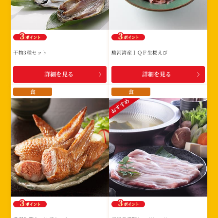
干物3種セット
駿河湾産ＩＱＦ生桜えび
詳細を見る
詳細を見る
食
食