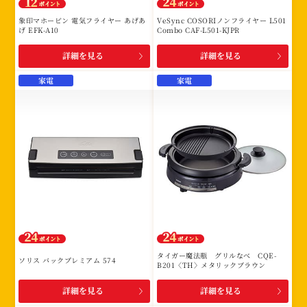
象印マホービン 電気フライヤー あげあ
VeSync COSORIノンフライヤー L501
げ EFK-A10
Combo CAF-L501-KJPR
詳細を見る
詳細を見る
家電
家電
タイガー魔法瓶 グリルなべ CQE-
ソリス バックプレミアム 574
B201〈TH〉メタリックブラウン
詳細を見る
詳細を見る