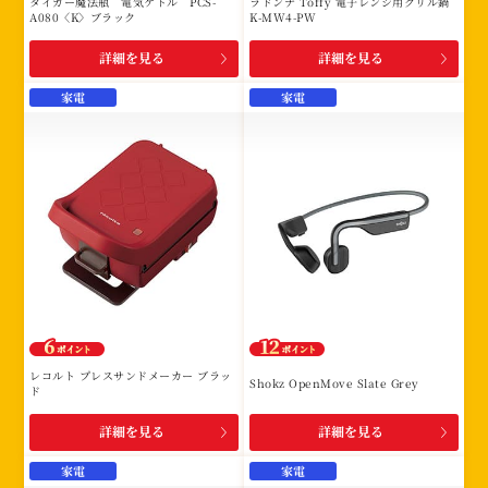
タイガー魔法瓶 電気ケトル PCS-
ラドンナ Toffy 電子レンジ用グリル鍋
A080〈K〉ブラック
K-MW4-PW
詳細を見る
詳細を見る
家電
家電
レコルト プレスサンドメーカー ブラッ
Shokz OpenMove Slate Grey
ド
詳細を見る
詳細を見る
家電
家電