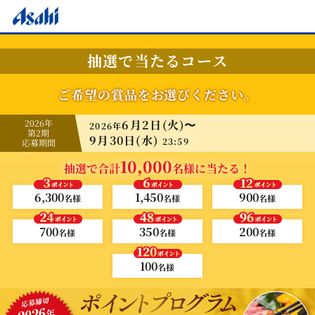
抽選で当たるコース
ご希望の賞品をお選びください。
2026年
6月2日(火)〜
2026年
第2期
9月30日(水)
23:59
応募期間
10,000
抽選で合計
名様に当たる！
6,300
1,450
900
名様
名様
名様
700
350
200
名様
名様
名様
100
名様