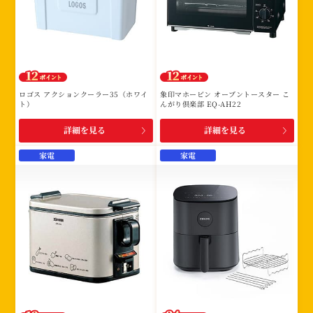
ロゴス アクションクーラー35（ホワイ
象印マホービン オーブントースター こ
ト）
んがり倶楽部 EQ-AH22
詳細を見る
詳細を見る
家電
家電