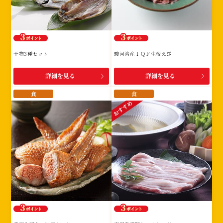
干物3種セット
駿河湾産ＩＱＦ生桜えび
詳細を見る
詳細を見る
食
食