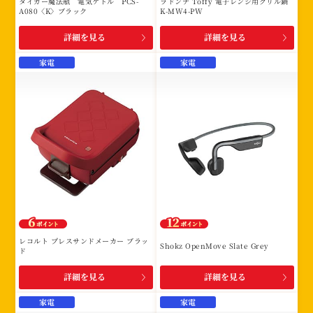
タイガー魔法瓶 電気ケトル PCS-
ラドンナ Toffy 電子レンジ用グリル鍋
A080〈K〉ブラック
K-MW4-PW
詳細を見る
詳細を見る
家電
家電
レコルト プレスサンドメーカー ブラッ
Shokz OpenMove Slate Grey
ド
詳細を見る
詳細を見る
家電
家電