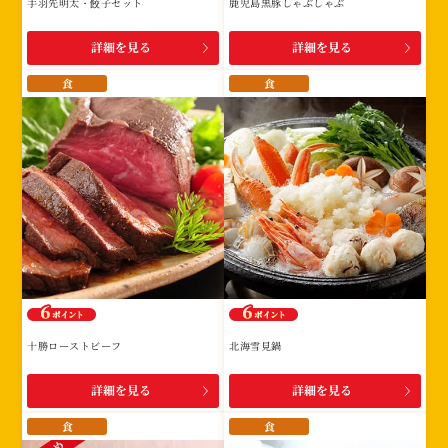
手羽先明太・餃子セット
鹿児島黒豚しゃぶしゃぶ
詳細を見る
詳細を見る
食
食
十勝ローストビーフ
北海雪見鍋
詳細を見る
詳細を見る
食
食