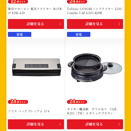
象印マホービン 電気フライヤー あげあ
VeSync COSORIノンフライヤー L501
げ EFK-A10
Combo CAF-L501-KJPR
詳細を見る
詳細を見る
家電
家電
タイガー魔法瓶 グリルなべ CQE-
ソリス バックプレミアム 574
B201〈TH〉メタリックブラウン
詳細を見る
詳細を見る