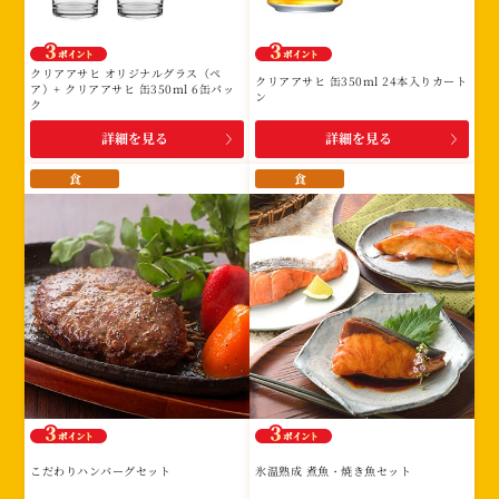
み
に
該
クリアアサヒ オリジナルグラス（ペ
クリアアサヒ 缶350ml 24本入りカート
当
ア）+ クリアアサヒ 缶350ml 6缶パッ
ン
ク
す
詳細を見る
詳細を見る
る
賞
食
食
品
は
あ
り
ま
せ
ん。
こだわりハンバーグセット
氷温熟成 煮魚・焼き魚セット