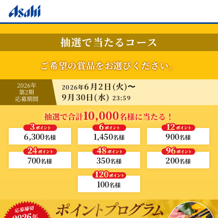
抽選で当たるコース
ご希望の賞品をお選びください。
2026年
6月2日(火)〜
2026年
第2期
9月30日(水)
23:59
応募期間
10,000
抽選で合計
名様に当たる！
6,300
1,450
900
名様
名様
名様
700
350
200
名様
名様
名様
100
名様