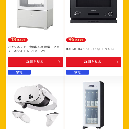
パナソニック 食器洗い乾燥機 ソロ
BALMUDA The Range K09A-BK
タ ホワイト NP-TML1-W
詳細を見る
詳細を見る
家電
家電