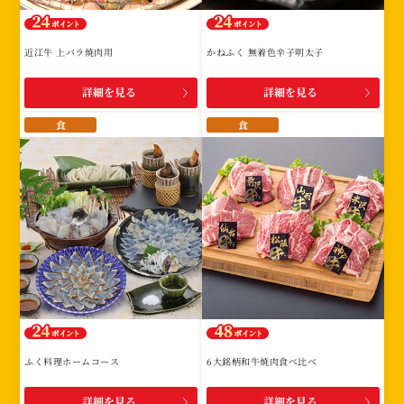
近江牛 上バラ焼肉用
かねふく 無着色辛子明太子
詳細を見る
詳細を見る
食
食
ふく料理ホームコース
6大銘柄和牛焼肉食べ比べ
詳細を見る
詳細を見る