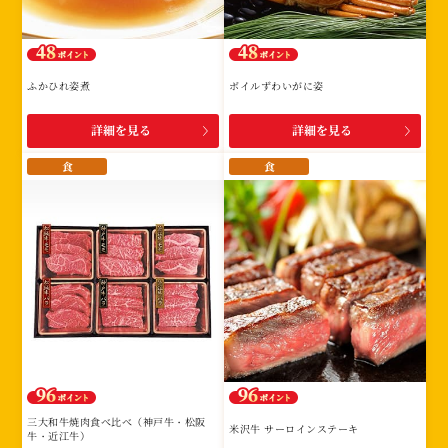
ふかひれ姿煮
ボイルずわいがに姿
詳細を見る
詳細を見る
食
食
三大和牛焼肉食べ比べ（神戸牛・松阪
米沢牛 サーロインステーキ
牛・近江牛）