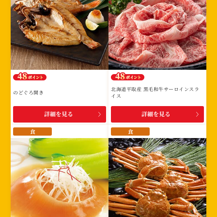
北海道平取産 黒毛和牛サーロインスラ
のどぐろ開き
イス
詳細を見る
詳細を見る
食
食