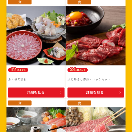
食
食
ふく冬の懐石
ふじ馬さし赤身・ユッケセット
詳細を見る
詳細を見る
食
食