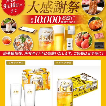
選
クリアアサヒ
クリアアサヒ
択
さ
れ
た
絞
り
込