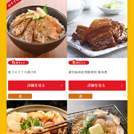
炙りのどぐろ漬け丼
鹿児島県産黒豚使用 豚角煮
詳細を見る
詳細を見る
食
食