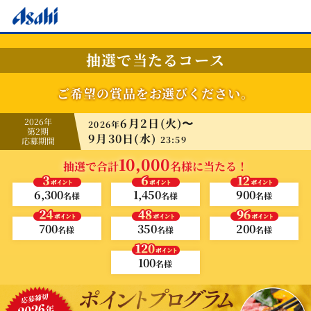
抽選で当たるコース
ご希望の賞品をお選びください。
2026年
6月2日(火)〜
2026年
第2期
9月30日(水)
23:59
応募期間
10,000
抽選で合計
名様に当たる！
6,300
1,450
900
名様
名様
名様
700
350
200
名様
名様
名様
100
名様