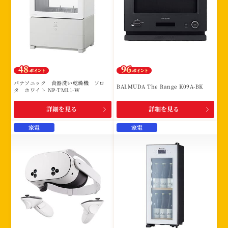
パナソニック 食器洗い乾燥機 ソロ
BALMUDA The Range K09A-BK
タ ホワイト NP-TML1-W
詳細を見る
詳細を見る
家電
家電