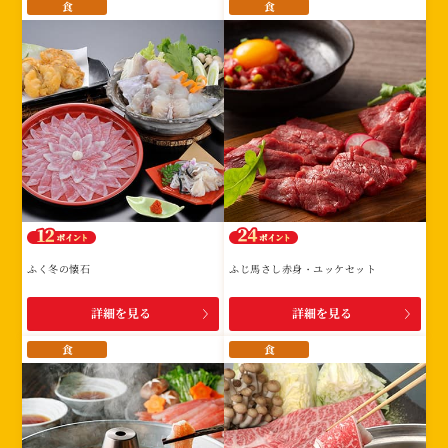
食
食
ふく冬の懐石
ふじ馬さし赤身・ユッケセット
詳細を見る
詳細を見る
食
食