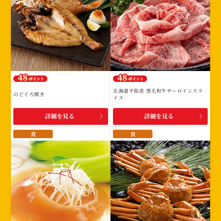
北海道平取産 黒毛和牛サーロインスラ
のどぐろ開き
イス
詳細を見る
詳細を見る
食
食