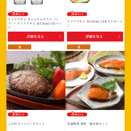
み
に
該
クリアアサヒ オリジナルグラス（ペ
クリアアサヒ 缶350ml 24本入りカート
当
ア）+ クリアアサヒ 缶350ml 6缶パッ
ン
ク
す
詳細を見る
詳細を見る
る
賞
食
食
品
は
あ
り
ま
せ
ん。
こだわりハンバーグセット
氷温熟成 煮魚・焼き魚セット