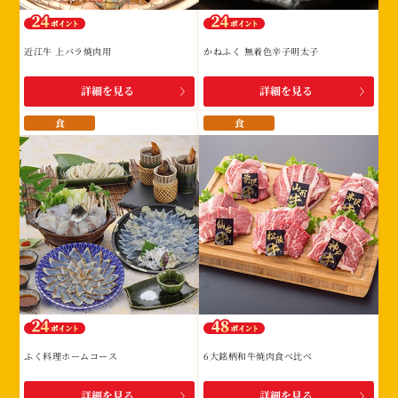
近江牛 上バラ焼肉用
かねふく 無着色辛子明太子
詳細を見る
詳細を見る
食
食
ふく料理ホームコース
6大銘柄和牛焼肉食べ比べ
詳細を見る
詳細を見る