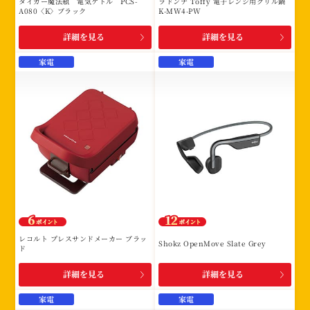
タイガー魔法瓶 電気ケトル PCS-
ラドンナ Toffy 電子レンジ用グリル鍋
A080〈K〉ブラック
K-MW4-PW
詳細を見る
詳細を見る
家電
家電
レコルト プレスサンドメーカー ブラッ
Shokz OpenMove Slate Grey
ド
詳細を見る
詳細を見る
家電
家電