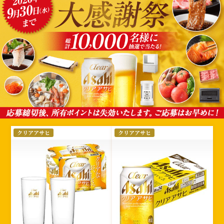
選
クリアアサヒ
クリアアサヒ
択
さ
れ
た
絞
り
込