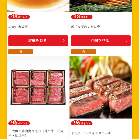
ふかひれ姿煮
ボイルずわいがに姿
詳細を見る
詳細を見る
食
食
三大和牛焼肉食べ比べ（神戸牛・松阪
米沢牛 サーロインステーキ
牛・近江牛）