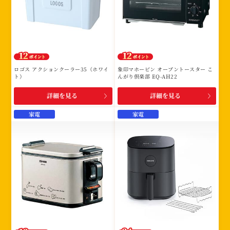
ロゴス アクションクーラー35（ホワイ
象印マホービン オーブントースター こ
ト）
んがり倶楽部 EQ-AH22
詳細を見る
詳細を見る
家電
家電