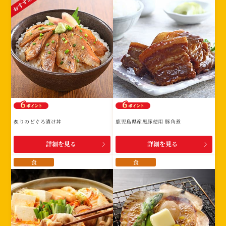
炙りのどぐろ漬け丼
鹿児島県産黒豚使用 豚角煮
詳細を見る
詳細を見る
食
食