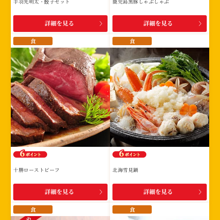
手羽先明太・餃子セット
鹿児島黒豚しゃぶしゃぶ
詳細を見る
詳細を見る
食
食
十勝ローストビーフ
北海雪見鍋
詳細を見る
詳細を見る
食
食