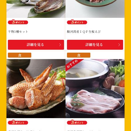
干物3種セット
駿河湾産ＩＱＦ生桜えび
詳細を見る
詳細を見る
食
食