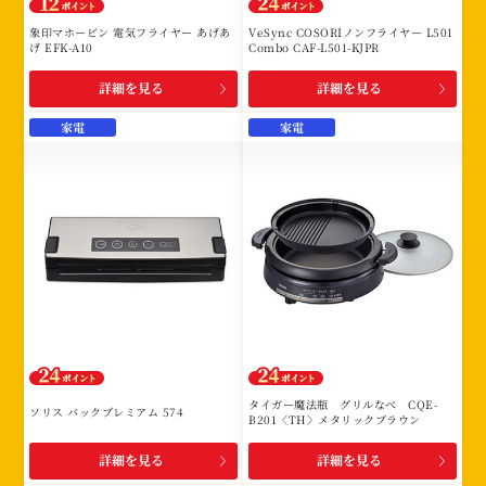
象印マホービン 電気フライヤー あげあ
VeSync COSORIノンフライヤー L501
げ EFK-A10
Combo CAF-L501-KJPR
詳細を見る
詳細を見る
家電
家電
タイガー魔法瓶 グリルなべ CQE-
ソリス バックプレミアム 574
B201〈TH〉メタリックブラウン
詳細を見る
詳細を見る