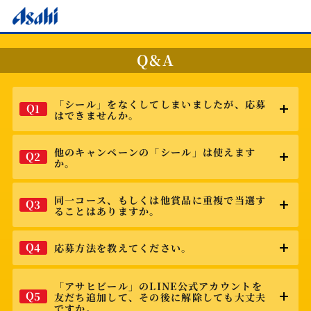
Q&A
「シール」をなくしてしまいましたが、応募
Q
1
はできませんか。
他のキャンペーンの「シール」は使えます
Q
2
か。
同一コース、もしくは他賞品に重複で当選す
Q
3
ることはありますか。
Q
4
応募方法を教えてください。
「アサヒビール」のLINE公式アカウントを
Q
5
友だち追加して、その後に解除しても大丈夫
ですか。