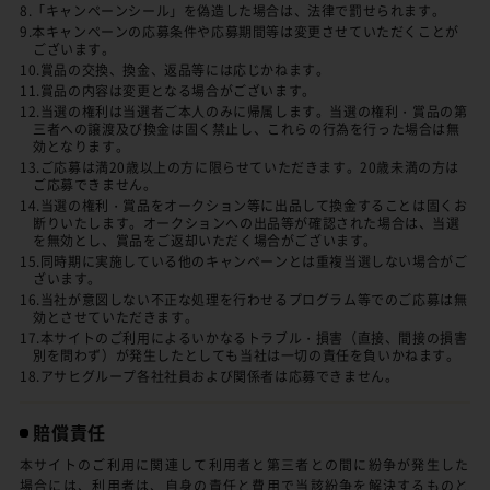
8.「キャンペーンシール」を偽造した場合は、法律で罰せられます。
9.本キャンペーンの応募条件や応募期間等は変更させていただくことが
ございます。
10.賞品の交換、換金、返品等には応じかねます。
11.賞品の内容は変更となる場合がございます。
12.当選の権利は当選者ご本人のみに帰属します。当選の権利・賞品の第
三者への譲渡及び換金は固く禁止し、これらの行為を行った場合は無
効となります。
13.ご応募は満20歳以上の方に限らせていただきます。20歳未満の方は
ご応募できません。
14.当選の権利・賞品をオークション等に出品して換金することは固くお
断りいたします。オークションへの出品等が確認された場合は、当選
を無効とし、賞品をご返却いただく場合がございます。
15.同時期に実施している他のキャンペーンとは重複当選しない場合がご
ざいます。
16.当社が意図しない不正な処理を行わせるプログラム等でのご応募は無
効とさせていただきます。
17.本サイトのご利用によるいかなるトラブル・損害（直接、間接の損害
別を問わず）が発生したとしても当社は一切の責任を負いかねます。
18.アサヒグループ各社社員および関係者は応募できません。
賠償責任
本サイトのご利用に関連して利用者と第三者との間に紛争が発生した
場合には、利用者は、自身の責任と費用で当該紛争を解決するものと