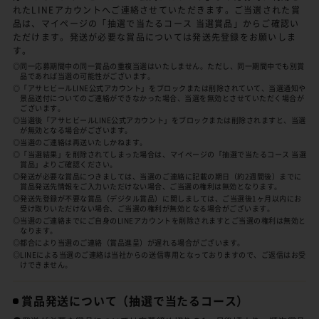
れたLINEアカウントへご連絡させていただきます。ご当選された賞
品は、マイページの「抽選で当たるコース 当選賞品」からご確認い
ただけます。発送が必要な賞品については発送先登録をお願いしま
す。
◎同一応募期間中の同一賞品の重複当選はいたしません。ただし、同一期間中でも別賞
品であれば当選の可能性がございます。
◎「アサヒビールLINE公式アカウント」をブロックまたは削除されていて、当選通知や
景品送付についてのご連絡ができなかった場合、当選を無効とさせていただく場合が
ございます。
◎当選後「アサヒビールLINE公式アカウント」をブロックまたは削除されますと、当選
が無効となる場合がございます。
◎当選のご連絡は再送いたしかねます。
◎「当選結果」を削除されてしまった場合は、マイページの「抽選で当たるコース 当選
賞品」よりご確認ください。
◎発送が必要な賞品につきましては、当選のご連絡に記載の期日（約2週間後）までに
賞品発送先情報をご入力いただけない場合、ご当選の権利は無効となります。
◎発送先登録が不要な賞品（デジタル賞品）に関しましては、ご当選後1ヶ月以内にお
受け取りいただけない場合、ご当選の権利が無効となる場合がございます。
◎当選のご連絡までにご自身のLINEアカウントを削除されますとご当選の権利は無効と
なります。
◎都合により当選のご連絡（賞品進呈）が遅れる場合がございます。
◎LINEによる当選のご連絡は当社からの送信専用となっておりますので、ご返信はお受
けできません。
賞品発送について
（抽選で当たるコース）