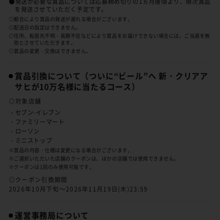
●発送が必要な賞品については応募締め切りの1ヵ月後頃より、順次賞品
を発送させていただく予定です。
◎都合により賞品の発送が遅れる場合がございます。
◎配送日の指定はできません。
◎住所、転居先不明・長期不在などにより賞品をお届けできない場合には、ご当選を無
効とさせていただきます。
◎賞品の変更・交換はできません。
賞品引換について
（ついに“ビール”へ 新・クリアア
サヒが10万名様に当たるコース）
◎対象店舗
・セブン-イレブン
・ファミリーマート
・ローソン
・ミニストップ
※賞品の内容・仕様は変更になる場合がございます。
※ご選択いただいた店舗のクーポンは、ほかの店舗では使用できません。
※クーポンは1回のみ使用可能です。
◎クーポン引換期間
2026年10月下旬～2026年11月19日(木)23:59
運営事務局について