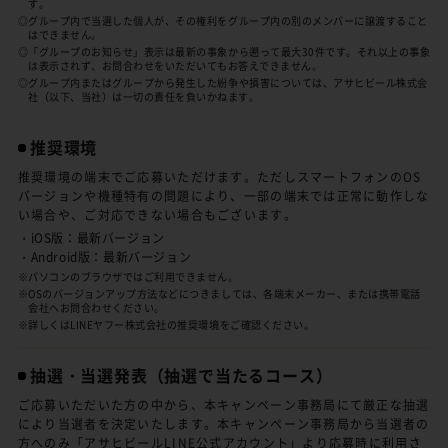
す。
◎グループ内で当選した個人が、その権利をグループ内の別のメンバーに譲渡すること
はできません。
◎「グループのお知らせ」表示は最新の事象から遡って最大30件です。それ以上の事象
は表示されず、お問合わせをいただいてもお答えできません。
◎グループ内またはグループから発生した紛争や損害については、アサヒビール株式会
社（以下、当社）は一切の責任を負いかねます。
推奨環境
推奨環境の端末でご応募いただけます。ただしスマートフォンのOS
バージョンや機種特有の問題により、一部の端末では正常に動作しな
い場合や、ご対応できない場合もございます。
・iOS版：最新バージョン
・Android版：最新バージョン
※パソコンのブラウザではご利用できません。
※OSのバージョンアップ方法などにつきましては、各端末メーカー、または携帯電話
会社へお問合わせください。
※詳しくはLINEヤフー株式会社の推奨環境をご確認ください。
抽選・当選発表
（抽選で当たるコース）
ご応募いただいた方の中から、本キャンペーン事務局にて厳正な抽選
により当選者を決定いたします。本キャンペーン事務局から当選者の
方へのみ「アサヒビールLINE公式アカウント」より応募時に利用さ