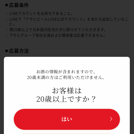
応募条件
・LINEアカウントをお持ちであること。
・LINEで「アサヒビールLINE公式アカウント」を友だち追加しているこ
と。
・満20歳以上で日本国内在住の方に限らせていただきます。
・アサヒグループ各社社員および関係者は応募できません。
応募方法
対象商品に貼付されているキャンペーンシール裏面に印字されている
二次元コードよりポイント登録いただけます。二次元コードをスマー
トフォンで読み込み、「アサヒビールLINE公式アカウント」を友だ
お酒の情報が含まれますので、
ち追加すると、英字2文字＋シリアル番号（14桁）がLINEのトーク
20歳未満の方はご利用いただけません。
ルーム上に自動で表示されます。英字2文字＋シリアル番号（14桁）
お客様は
をそのまま送信していただくことでポイントが貯まります。貯まった
ポイントに応じてご希望の賞品にご応募いただけます。キャンペーン
20歳以上ですか？
シール1枚で1ポイントとなります。同じシールは使えません。ご応
募いただいた賞品の取り消し、ポイント返還はできません。
◎LINEアプリが必要となります。お持ちで無い方は事前にダウンロードのうえ、ご利用
ください。
はい
◎最新版のLINEアプリにアップデートしてご利用ください。
◎LINEアカウントをお持ちでない方はご応募できません。
◎「アサヒビールLINE公式アカウント」を友だち追加いただけない場合、ご応募できま