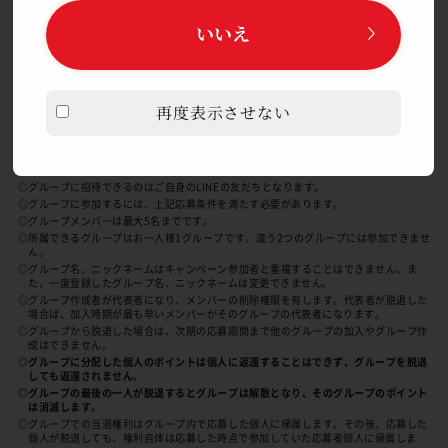
せん。
◎スマートフォンからのみのご応募となります。パソコン・フィーチャーフォン（ガラ
いいえ
ケー）でのご応募はできません。また、一部機種は非対応となります。
◎本キャンペーン対象シール裏面に印字されている二次元コード以外でのご応募は、無
効となります。
再度表示させない
グループ応募
LINEの友だちからグループを作り、グループとしてポイントを貯め
てご希望の賞品にご応募できます。
◎グループに招待できるのはご自身のLINEの友だちとなります。
◎グループに参加するには、上記応募条件を満たす必要があります。
◎グループメンバーは最大5名までです。
◎所属できるグループはお一人様1グループです。違う2つのグループには参加できませ
ん。
◎グループ名、ニックネームはキャンペーン参加者と重複することはできません。ま
た、一度登録したグループ名、ニックネームは変更できません。
◎グループ作成者が代表者になり、メンバーの削除権限を有します。代表者が脱退した
場合は、加入時期が最も早いメンバーがそのグループの代表者になります。
◎グループから脱退した場合は、次期の応募期間まで他のグループの加入やグループ作
成はできません。
◎グループに分配した個人のポイントは個人に返還することはできず、グループを脱退
しても返還されません。
◎グループの最後の一人が脱退するとグループは解散となり、そのグループのポイント
は消滅します。
◎グループでの当選権利はグループ内で応募した個人に帰属します。その後、応募した
個人が脱退しても、権利自体は応募した時点で参加していた応募者個人に帰属しま