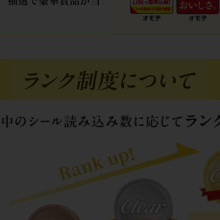
、
抽選で豪華賞品が当