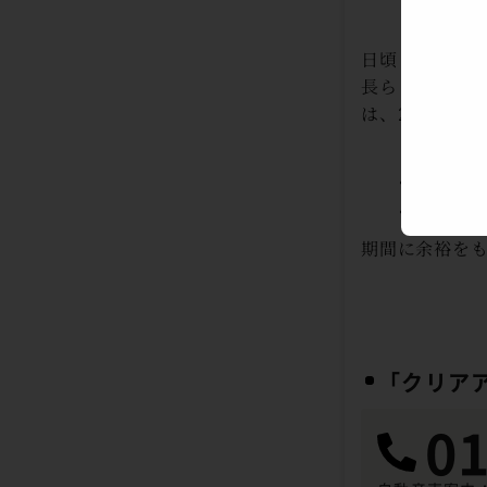
日頃より本キ
長らくご愛顧い
は、2026年
・貯めたポ
・終了後は
期間に余裕を
「クリア
01