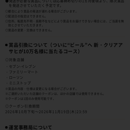
●発送が必要な賞品については応募締め切りの1ヵ月後頃より、順次賞品
を発送させていただく予定です。
◎都合により賞品の発送が遅れる場合がございます。
◎配送日の指定はできません。
◎住所、転居先不明・長期不在などにより賞品をお届けできない場合には、ご当選を無
効とさせていただきます。
◎賞品の変更・交換はできません。
賞品引換について
（ついに“ビール”へ 新・クリアア
サヒが10万名様に当たるコース）
◎対象店舗
・セブン-イレブン
・ファミリーマート
・ローソン
・ミニストップ
※賞品の内容・仕様は変更になる場合がございます。
※ご選択いただいた店舗のクーポンは、ほかの店舗では使用できません。
※クーポンは1回のみ使用可能です。
◎クーポン引換期間
2026年10月下旬～2026年11月19日(木)23:59
運営事務局について