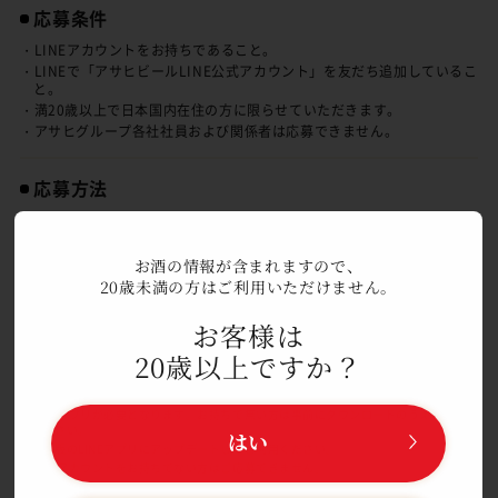
応募条件
・LINEアカウントをお持ちであること。
・LINEで「アサヒビールLINE公式アカウント」を友だち追加しているこ
と。
・満20歳以上で日本国内在住の方に限らせていただきます。
・アサヒグループ各社社員および関係者は応募できません。
応募方法
対象商品に貼付されているキャンペーンシール裏面に印字されている
二次元コードよりポイント登録いただけます。二次元コードをスマー
トフォンで読み込み、「アサヒビールLINE公式アカウント」を友だ
お酒の情報が含まれますので、
ち追加すると、英字2文字＋シリアル番号（14桁）がLINEのトーク
20歳未満の方はご利用いただけません。
ルーム上に自動で表示されます。英字2文字＋シリアル番号（14桁）
お客様は
をそのまま送信していただくことでポイントが貯まります。貯まった
ポイントに応じてご希望の賞品にご応募いただけます。キャンペーン
20歳以上ですか？
シール1枚で1ポイントとなります。同じシールは使えません。ご応
募いただいた賞品の取り消し、ポイント返還はできません。
◎LINEアプリが必要となります。お持ちで無い方は事前にダウンロードのうえ、ご利用
ください。
はい
◎最新版のLINEアプリにアップデートしてご利用ください。
◎LINEアカウントをお持ちでない方はご応募できません。
◎「アサヒビールLINE公式アカウント」を友だち追加いただけない場合、ご応募できま