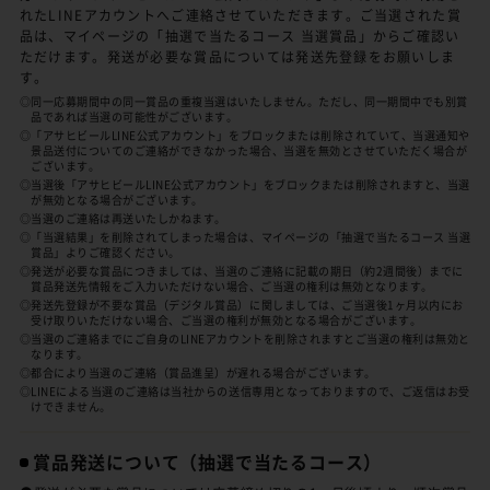
れたLINEアカウントへご連絡させていただきます。ご当選された賞
品は、マイページの「抽選で当たるコース 当選賞品」からご確認い
ただけます。発送が必要な賞品については発送先登録をお願いしま
す。
◎同一応募期間中の同一賞品の重複当選はいたしません。ただし、同一期間中でも別賞
品であれば当選の可能性がございます。
◎「アサヒビールLINE公式アカウント」をブロックまたは削除されていて、当選通知や
景品送付についてのご連絡ができなかった場合、当選を無効とさせていただく場合が
ございます。
◎当選後「アサヒビールLINE公式アカウント」をブロックまたは削除されますと、当選
が無効となる場合がございます。
◎当選のご連絡は再送いたしかねます。
◎「当選結果」を削除されてしまった場合は、マイページの「抽選で当たるコース 当選
賞品」よりご確認ください。
◎発送が必要な賞品につきましては、当選のご連絡に記載の期日（約2週間後）までに
賞品発送先情報をご入力いただけない場合、ご当選の権利は無効となります。
◎発送先登録が不要な賞品（デジタル賞品）に関しましては、ご当選後1ヶ月以内にお
受け取りいただけない場合、ご当選の権利が無効となる場合がございます。
◎当選のご連絡までにご自身のLINEアカウントを削除されますとご当選の権利は無効と
なります。
◎都合により当選のご連絡（賞品進呈）が遅れる場合がございます。
◎LINEによる当選のご連絡は当社からの送信専用となっておりますので、ご返信はお受
けできません。
賞品発送について
（抽選で当たるコース）