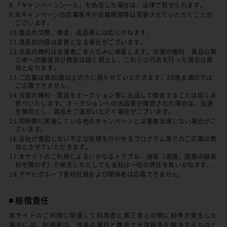
8.「キャンペーンシール」を偽造した場合は、法律で罰せられます。
9.本キャンペーンの応募条件や応募期間等は変更させていただくことが
ございます。
10.賞品の交換、換金、返品等には応じかねます。
11.賞品の内容は変更となる場合がございます。
12.当選の権利は当選者ご本人のみに帰属します。当選の権利・賞品の第
三者への譲渡及び換金は固く禁止し、これらの行為を行った場合は無
効となります。
13.ご応募は満20歳以上の方に限らせていただきます。20歳未満の方は
ご応募できません。
14.当選の権利・賞品をオークション等に出品して換金することは固くお
断りいたします。オークションへの出品等が確認された場合は、当選
を無効とし、賞品をご返却いただく場合がございます。
15.同時期に実施している他のキャンペーンとは重複当選しない場合がご
ざいます。
16.当社が意図しない不正な処理を行わせるプログラム等でのご応募は無
効とさせていただきます。
17.本サイトのご利用によるいかなるトラブル・損害（直接、間接の損害
別を問わず）が発生したとしても当社は一切の責任を負いかねます。
18.アサヒグループ各社社員および関係者は応募できません。
賠償責任
本サイトのご利用に関連して利用者と第三者との間に紛争が発生した
場合には、利用者は、自身の責任と費用で当該紛争を解決するものと