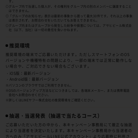
す。
◎グループ内で当選した個人が、その権利をグループ内の別のメンバーに譲渡すること
はできません。
◎「グループのお知らせ」表示は最新の事象から遡って最大30件です。それ以上の事象
は表示されず、お問合わせをいただいてもお答えできません。
◎グループ内またはグループから発生した紛争や損害については、アサヒビール株式会
社（以下、当社）は一切の責任を負いかねます。
推奨環境
推奨環境の端末でご応募いただけます。ただしスマートフォンのOS
バージョンや機種特有の問題により、一部の端末では正常に動作しな
い場合や、ご対応できない場合もございます。
・iOS版：最新バージョン
・Android版：最新バージョン
※パソコンのブラウザではご利用できません。
※OSのバージョンアップ方法などにつきましては、各端末メーカー、または携帯電話
会社へお問合わせください。
※詳しくはLINEヤフー株式会社の推奨環境をご確認ください。
抽選・当選発表
（抽選で当たるコース）
ご応募いただいた方の中から、本キャンペーン事務局にて厳正な抽選
により当選者を決定いたします。本キャンペーン事務局から当選者の
方へのみ「アサヒビールLINE公式アカウント」より応募時に利用さ