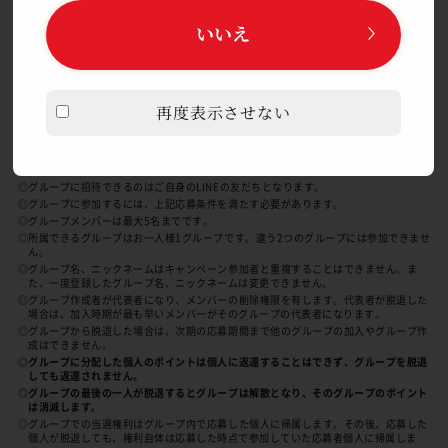
せん。
◎スマートフォンからのみのご応募となります。パソコン・フィーチャーフォン（ガラ
いいえ
ケー）でのご応募はできません。また、一部機種は非対応となります。
◎本キャンペーン対象シール裏面に印字されている二次元コード以外でのご応募は、無
効となります。
再度表示させない
グループ応募
LINEの友だちからグループを作り、グループとしてポイントを貯め
てご希望の賞品にご応募できます。
◎グループに招待できるのはご自身のLINEの友だちとなります。
◎グループに参加するには、上記応募条件を満たす必要があります。
◎グループメンバーは最大5名までです。
◎所属できるグループはお一人様1グループです。違う2つのグループには参加できませ
ん。
◎グループ名、ニックネームはキャンペーン参加者と重複することはできません。ま
た、一度登録したグループ名、ニックネームは変更できません。
◎グループ作成者が代表者になり、メンバーの削除権限を有します。代表者が脱退した
場合は、加入時期が最も早いメンバーがそのグループの代表者になります。
◎グループから脱退した場合は、次期の応募期間まで他のグループの加入やグループ作
成はできません。
◎グループに分配した個人のポイントは個人に返還することはできず、グループを脱退
しても返還されません。
◎グループの最後の一人が脱退するとグループは解散となり、そのグループのポイント
は消滅します。
◎グループでの当選権利はグループ内で応募した個人に帰属します。その後、応募した
個人が脱退しても、権利自体は応募した時点で参加していた応募者個人に帰属しま