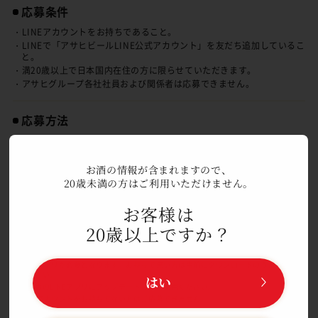
応募条件
・LINEアカウントをお持ちであること。
・LINEで「アサヒビールLINE公式アカウント」を友だち追加しているこ
と。
・満20歳以上で日本国内在住の方に限らせていただきます。
・アサヒグループ各社社員および関係者は応募できません。
応募方法
対象商品に貼付されているキャンペーンシール裏面に印字されている
二次元コードよりポイント登録いただけます。二次元コードをスマー
トフォンで読み込み、「アサヒビールLINE公式アカウント」を友だ
お酒の情報が含まれますので、
ち追加すると、英字2文字＋シリアル番号（14桁）がLINEのトーク
20歳未満の方はご利用いただけません。
ルーム上に自動で表示されます。英字2文字＋シリアル番号（14桁）
お客様は
をそのまま送信していただくことでポイントが貯まります。貯まった
ポイントに応じてご希望の賞品にご応募いただけます。キャンペーン
20歳以上ですか？
シール1枚で1ポイントとなります。同じシールは使えません。ご応
募いただいた賞品の取り消し、ポイント返還はできません。
◎LINEアプリが必要となります。お持ちで無い方は事前にダウンロードのうえ、ご利用
ください。
はい
◎最新版のLINEアプリにアップデートしてご利用ください。
◎LINEアカウントをお持ちでない方はご応募できません。
◎「アサヒビールLINE公式アカウント」を友だち追加いただけない場合、ご応募できま