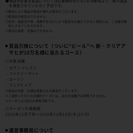
●発送が必要な賞品については応募締め切りの1ヵ月後頃より、順次賞品
を発送させていただく予定です。
◎都合により賞品の発送が遅れる場合がございます。
◎配送日の指定はできません。
◎住所、転居先不明・長期不在などにより賞品をお届けできない場合には、ご当選を無
効とさせていただきます。
◎賞品の変更・交換はできません。
賞品引換について
（ついに“ビール”へ 新・クリアア
サヒが10万名様に当たるコース）
◎対象店舗
・セブン-イレブン
・ファミリーマート
・ローソン
・ミニストップ
※賞品の内容・仕様は変更になる場合がございます。
※ご選択いただいた店舗のクーポンは、ほかの店舗では使用できません。
※クーポンは1回のみ使用可能です。
◎クーポン引換期間
2026年10月下旬～2026年11月19日(木)23:59
運営事務局について