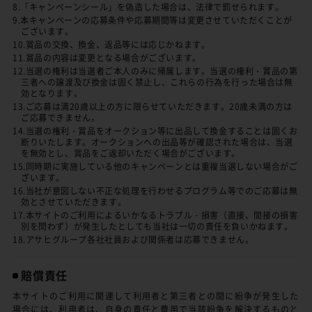
8.「キャンペーンシール」を偽造した場合は、法律で罰せられます。
9.本キャンペーンの応募条件や応募期間等は変更させていただくことが
ございます。
10.賞品の交換、換金、返品等には応じかねます。
11.賞品の内容は変更となる場合がございます。
12.当選の権利は当選者ご本人のみに帰属します。当選の権利・賞品の第
三者への譲渡及び換金は固く禁止し、これらの行為を行った場合は無
効となります。
13.ご応募は満20歳以上の方に限らせていただきます。20歳未満の方は
ご応募できません。
14.当選の権利・賞品をオークション等に出品して換金することは固くお
断りいたします。オークションへの出品等が確認された場合は、当選
を無効とし、賞品をご返却いただく場合がございます。
15.同時期に実施している他のキャンペーンとは重複当選しない場合がご
ざいます。
16.当社が意図しない不正な処理を行わせるプログラム等でのご応募は無
効とさせていただきます。
17.本サイトのご利用によるいかなるトラブル・損害（直接、間接の損害
別を問わず）が発生したとしても当社は一切の責任を負いかねます。
18.アサヒグループ各社社員および関係者は応募できません。
賠償責任
本サイトのご利用に関連して利用者と第三者との間に紛争が発生した
場合には、利用者は、自身の責任と費用で当該紛争を解決するものと