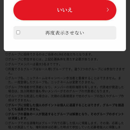
せん。
◎スマートフォンからのみのご応募となります。パソコン・フィーチャーフォン（ガラ
いいえ
ケー）でのご応募はできません。また、一部機種は非対応となります。
◎本キャンペーン対象シール裏面に印字されている二次元コード以外でのご応募は、無
効となります。
再度表示させない
グループ応募
LINEの友だちからグループを作り、グループとしてポイントを貯め
てご希望の賞品にご応募できます。
◎グループに招待できるのはご自身のLINEの友だちとなります。
◎グループに参加するには、上記応募条件を満たす必要があります。
◎グループメンバーは最大5名までです。
◎所属できるグループはお一人様1グループです。違う2つのグループには参加できませ
ん。
◎グループ名、ニックネームはキャンペーン参加者と重複することはできません。ま
た、一度登録したグループ名、ニックネームは変更できません。
◎グループ作成者が代表者になり、メンバーの削除権限を有します。代表者が脱退した
場合は、加入時期が最も早いメンバーがそのグループの代表者になります。
◎グループから脱退した場合は、次期の応募期間まで他のグループの加入やグループ作
成はできません。
◎グループに分配した個人のポイントは個人に返還することはできず、グループを脱退
しても返還されません。
◎グループの最後の一人が脱退するとグループは解散となり、そのグループのポイント
は消滅します。
◎グループでの当選権利はグループ内で応募した個人に帰属します。その後、応募した
個人が脱退しても、権利自体は応募した時点で参加していた応募者個人に帰属しま