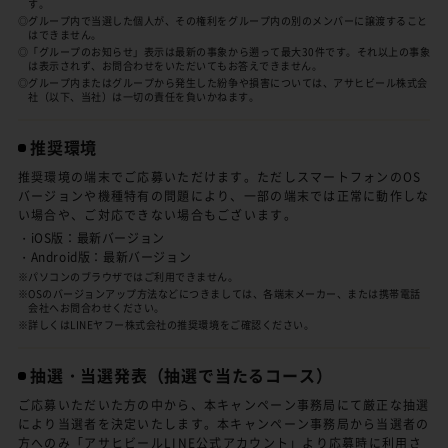
す。
◎グループ内で当選した個人が、その権利をグループ内の別のメンバーに譲渡すること
はできません。
◎「グループのお知らせ」表示は最新の事象から遡って最大30件です。それ以上の事象
は表示されず、お問合わせをいただいてもお答えできません。
◎グループ内またはグループから発生した紛争や損害については、アサヒビール株式会
社（以下、当社）は一切の責任を負いかねます。
推奨環境
推奨環境の端末でご応募いただけます。ただしスマートフォンのOS
バージョンや機種特有の問題により、一部の端末では正常に動作しな
い場合や、ご対応できない場合もございます。
・iOS版：最新バージョン
・Android版：最新バージョン
※パソコンのブラウザではご利用できません。
※OSのバージョンアップ方法などにつきましては、各端末メーカー、または携帯電話
会社へお問合わせください。
※詳しくはLINEヤフー株式会社の推奨環境をご確認ください。
抽選・当選発表
（抽選で当たるコース）
ご応募いただいた方の中から、本キャンペーン事務局にて厳正な抽選
により当選者を決定いたします。本キャンペーン事務局から当選者の
方へのみ「アサヒビールLINE公式アカウント」より応募時に利用さ