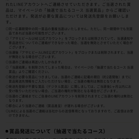
れたLINEアカウントへご連絡させていただきます。ご当選された賞
品は、マイページの「抽選で当たるコース 当選賞品」からご確認い
ただけます。発送が必要な賞品については発送先登録をお願いしま
す。
◎同一応募期間中の同一賞品の重複当選はいたしません。ただし、同一期間中でも別賞
品であれば当選の可能性がございます。
◎「アサヒビールLINE公式アカウント」をブロックまたは削除されていて、当選通知や
景品送付についてのご連絡ができなかった場合、当選を無効とさせていただく場合が
ございます。
◎当選後「アサヒビールLINE公式アカウント」をブロックまたは削除されますと、当選
が無効となる場合がございます。
◎当選のご連絡は再送いたしかねます。
◎「当選結果」を削除されてしまった場合は、マイページの「抽選で当たるコース 当選
賞品」よりご確認ください。
◎発送が必要な賞品につきましては、当選のご連絡に記載の期日（約2週間後）までに
賞品発送先情報をご入力いただけない場合、ご当選の権利は無効となります。
◎発送先登録が不要な賞品（デジタル賞品）に関しましては、ご当選後1ヶ月以内にお
受け取りいただけない場合、ご当選の権利が無効となる場合がございます。
◎当選のご連絡までにご自身のLINEアカウントを削除されますとご当選の権利は無効と
なります。
◎都合により当選のご連絡（賞品進呈）が遅れる場合がございます。
◎LINEによる当選のご連絡は当社からの送信専用となっておりますので、ご返信はお受
けできません。
賞品発送について
（抽選で当たるコース）